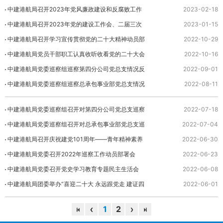
中建港航局召开2023年党风廉政建设和反腐败工作
2023-02-18
会议暨警示教育大会
中建港航局召开2023年党的建设工作会、二届三次
2023-01-15
职代会暨2023年工作会议
中建港航局召开学习宣传贯彻党的二十大精神动员部
2022-10-29
署会
中建港航局党员干部职工认真收听收看党的二十大会
2022-10-16
议盛况
中建港航局党委巡察组巡察第四分公司党总支情况反
2022-09-01
馈会议召开
中建港航局党委巡察组巡察总承包事业部党总支情况
2022-08-11
反馈会议召开
中建港航局党委巡察组召开对第四分公司党总支巡察
2022-07-18
进驻动员会
中建港航局党委巡察组召开对总承包事业部党总支巡
2022-07-04
察
中建港航局召开庆祝建党101周年——青年精神素养
2022-06-30
提升行动专题会
中建港航局党委召开2022年巡察工作动员部署会
2022-06-23
中建港航局党委召开党史学习教育专题民主生活会
2022-06-08
中建港航局团委举办“喜迎二十大 永远跟党走 建证四
2022-06-01
十年 奋进新征程”青春故事分享会
1
2