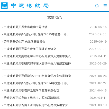
党建动态
中建港航局开展青春建功主题活动
2026-05-15
中建港航局举办“建证·同舟先锋”2025年党务干部、
2025-09-30
党支部书记培训班
劳动竞赛促生产 志愿服务暖民心
2025-09-19
中建港航局团委举办青年工作调研座谈会
2025-09-03
中建港航局党委理论学习中心组开展深入贯彻中央八
2025-04-11
项规定精神学习教育专题研讨
中建港航局党委研究部署深入贯彻中央八项规定精神
2025-03-29
学习教育工作
中建港航局党委理论学习中心组举办学习宣传贯彻党
2024-08-26
的二十届三中全会精神专题联学会
中建港航局举办“建证·同舟先锋”2024年党务干部、
2024-07-27
党支部书记培训班
中建港航局党委召开党纪学习教育专题会议
2024-04-15
劳动竞赛正式启动！勇当主力军 续写新篇章
2024-04-11
中建港航局获首届上海国际航运中心建设多项荣誉
2024-03-19