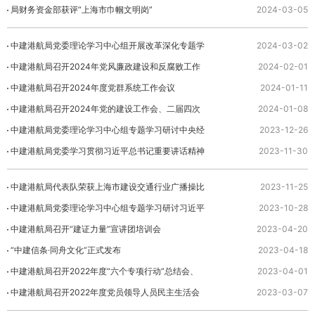
局财务资金部获评“上海市巾帼文明岗”
2024-03-05
中建港航局党委理论学习中心组开展改革深化专题学
2024-03-02
习研讨
中建港航局召开2024年党风廉政建设和反腐败工作
2024-02-01
会议
中建港航局召开2024年度党群系统工作会议
2024-01-11
中建港航局召开2024年党的建设工作会、二届四次
2024-01-08
职代会暨2024年工作会议
中建港航局党委理论学习中心组专题学习研讨中央经
2023-12-26
济工作会议精神
中建港航局党委学习贯彻习近平总书记重要讲话精神
2023-11-30
中建港航局代表队荣获上海市建设交通行业广播操比
2023-11-25
赛三等奖
中建港航局党委理论学习中心组专题学习研讨习近平
2023-10-28
总书记关于宣传思想文化工作的重要指示精神、全国
中建港航局召开“建证力量”宣讲团培训会
2023-04-20
宣传...
“中建信条·同舟文化”正式发布
2023-04-18
中建港航局召开2022年度“六个专项行动”总结会、
2023-04-01
2023年度深化中央巡视整改暨“六个专项行动”启动
中建港航局召开2022年度党员领导人员民主生活会
2023-03-07
会