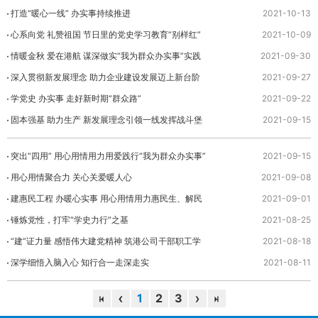
打造“暖心一线” 办实事持续推进
2021-10-13
心系向党 礼赞祖国 节日里的党史学习教育“别样红”
2021-10-09
情暖金秋 爱在港航 谋深做实“我为群众办实事”实践
2021-09-30
活动
深入贯彻新发展理念 助力企业建设发展迈上新台阶
2021-09-27
学党史 办实事 走好新时期“群众路”
2021-09-22
固本强基 助力生产 新发展理念引领一线发挥战斗堡
2021-09-15
垒作用
突出“四用” 用心用情用力用爱践行“我为群众办实事”
2021-09-15
用心用情聚合力 关心关爱暖人心
2021-09-08
建惠民工程 办暖心实事 用心用情用力惠民生、解民
2021-09-01
忧
锤炼党性，打牢“学史力行”之基
2021-08-25
“建”证力量 感悟伟大建党精神 筑港公司干部职工学
2021-08-18
习宣贯习近平总书记“七一”重要讲话精神
深学细悟入脑入心 知行合一走深走实
2021-08-11
1
2
3