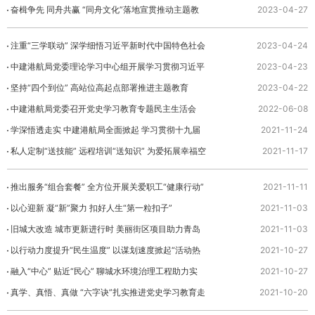
成
奋楫争先 同舟共赢 “同舟文化”落地宣贯推动主题教
2023-04-27
育实践
注重“三学联动” 深学细悟习近平新时代中国特色社会
2023-04-24
主义思想
中建港航局党委理论学习中心组开展学习贯彻习近平
2023-04-23
新时代中国特色社会主义思想专题学习研讨
坚持“四个到位” 高站位高起点部署推进主题教育
2023-04-22
中建港航局党委召开党史学习教育专题民主生活会
2022-06-08
学深悟透走实 中建港航局全面掀起 学习贯彻十九届
2021-11-24
六中全会精神热潮
私人定制“送技能” 远程培训“送知识” 为爱拓展幸福空
2021-11-17
间
推出服务“组合套餐” 全方位开展关爱职工“健康行动”
2021-11-11
以心迎新 凝“新”聚力 扣好人生“第一粒扣子”
2021-11-03
旧城大改造 城市更新进行时 美丽街区项目助力青岛
2021-11-03
老街区重焕生机
以行动力度提升“民生温度” 以谋划速度掀起“活动热
2021-10-27
度”
融入“中心” 贴近“民心” 聊城水环境治理工程助力实
2021-10-27
现“污有所治”
真学、真悟、真做 “六字诀”扎实推进党史学习教育走
2021-10-20
深走实