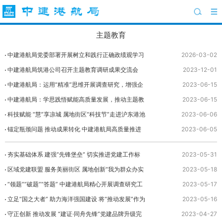
主题教育
中建港航局党委部署开展树立和践行正确政绩观学习
2026-03-02
教育工作
中建港航局筑港公司召开主题教育调研成果交流会
2023-12-01
中建港航局：运用“精准”思维开展调查研究，增强企
2023-06-15
业高质量发展新动能
中建港航局：学思践悟赋能高质量发展，推动主题教
2023-06-15
育走深走实
科技赋能 “慧”享凉城 属地街区“科技节”走进沪东港池
2023-06-06
项目
锚定瓶颈问题 推动成果转化 中建港航局高质量推进
2023-06-05
调查研究工作
夯实基础体系 建强“先锋堡垒” 切实推进党建工作标
2023-05-31
准化规范化水平
区域党建联盟 服务美丽街区 属地创新“我为群众办实
2023-05-18
事”活动载体
“领题”“破题”“答题” 中建港航局精心开展调查研究工
2023-05-17
作
立足“国之大者” 助力海洋强国建设 将“推动发展”作为
2023-05-16
主题教育根本着力点
守正创新 推动发展 “建证·同舟先锋”党建品牌升级完
2023-04-27